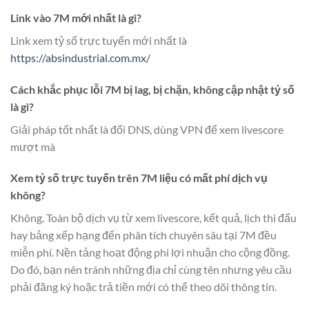
Link vào 7M mới nhất là gì?
Link xem tỷ số trực tuyến mới nhất là
https://absindustrial.com.mx/
Cách khắc phục lỗi 7M bị lag, bị chặn, không cập nhật tỷ số
là gì?
Giải pháp tốt nhất là đổi DNS, dùng VPN để xem livescore
mượt mà
Xem tỷ số trực tuyến trên 7M liệu có mất phí dịch vụ
không?
Không. Toàn bộ dịch vụ từ xem livescore, kết quả, lịch thi đấu
hay bảng xếp hạng đến phân tích chuyên sâu tại 7M đều
miễn phí. Nền tảng hoạt động phi lợi nhuận cho cộng đồng.
Do đó, bạn nên tránh những địa chỉ cùng tên nhưng yêu cầu
phải đăng ký hoặc trả tiền mới có thể theo dõi thông tin.