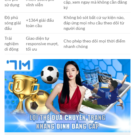
cập, xem ngay mà không cần đăng
sử dụng
vĩnh viễn
ký
Độ phủ
Không bỏ sót bất cứ sự kiện nào,
+1364 giải đấu
sóng giải
đáp ứng mọi nhu cầu theo dõi từ
toàn cầu
đấu
người dùng
Trải
Giao diện tự
Cho phép theo dõi mọi thời điểm
nghiệm
responsive mượt,
nhanh chóng
di động
tối ưu