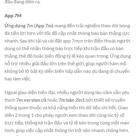
đấu đang diễn ra.
App 7M
Ứng dụng 7m (App 7m)
mang đến trải nghiệm theo dõi bóng
đá tiện lợi hơn với tốc độ cập nhật thông báo bàn thắng cực
nhanh. Sau khi tải và cài đặt app 7mcn trên điện thoại, người
dùng có thể nhận thông báo trực tiếp khi trận đấu có bàn
thắng, thẻ đỏ hoặc biến động tỷ lệ kèo quan trọng. Ứng dụng
hỗ trợ nhiều giải đấu lớn trên thế giới, giúp người hâm mộ
không bỏ lỡ bất kỳ diễn biến hấp dẫn nào dù đang di chuyển
hay làm việc.
Ngoài giao diện hiện đại, nhiều người dùng lâu năm vẫn yêu
thích
7m version cũ
hoặc
7m bản 2in1
bởi thiết kế truyền
thống quen thuộc và khả năng hiển thị dữ liệu chi tiết. Giao
diện 2 trong 1 cho phép người xem theo dõi cùng lúc tỷ số
trực tiếp, thống kê trận đấu và tỷ lệ kèo trong cùng một màn
hình, giúp việc cập nhật thông tin trở nên nhanh chóng hơn.