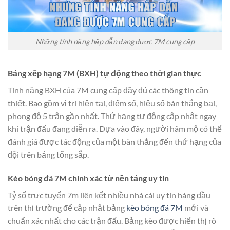
Những tính năng hấp dẫn đang được 7M cung cấp
Bảng xếp hạng 7M (BXH) tự động theo thời gian thực
Tính năng BXH của 7M cung cấp đầy đủ các thông tin cần
thiết. Bao gồm vị trí hiện tại, điểm số, hiệu số bàn thắng bại,
phong độ 5 trận gần nhất. Thứ hạng tự động cập nhật ngay
khi trận đấu đang diễn ra. Dựa vào đây, người hâm mộ có thể
đánh giá được tác động của một bàn thắng đến thứ hạng của
đội trên bảng tổng sắp.
Kèo bóng đá 7M chính xác từ nền tảng uy tín
Tỷ số trực tuyến 7m liên kết nhiều nhà cái uy tín hàng đầu
trên thị trường để cập nhật bảng
kèo bóng đá 7M
mới và
chuẩn xác nhất cho các trận đấu. Bảng kèo được hiển thị rõ