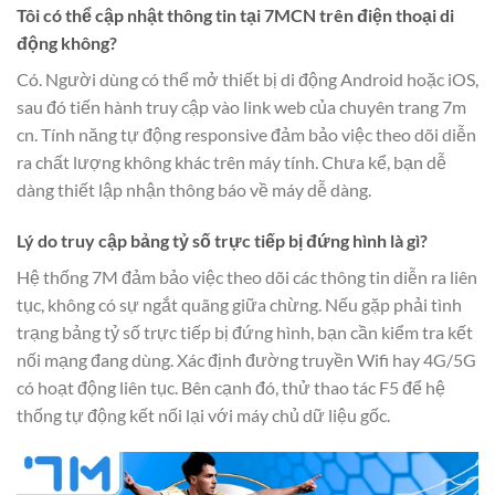
Tôi có thể cập nhật thông tin tại 7MCN trên điện thoại di
động không?
Có. Người dùng có thể mở thiết bị di động Android hoặc iOS,
sau đó tiến hành truy cập vào link web của chuyên trang 7m
cn. Tính năng tự động responsive đảm bảo việc theo dõi diễn
ra chất lượng không khác trên máy tính. Chưa kể, bạn dễ
dàng thiết lập nhận thông báo về máy dễ dàng.
Lý do truy cập bảng tỷ số trực tiếp bị đứng hình là gì?
Hệ thống 7M đảm bảo việc theo dõi các thông tin diễn ra liên
tục, không có sự ngắt quãng giữa chừng. Nếu gặp phải tình
trạng bảng tỷ số trực tiếp bị đứng hình, bạn cần kiểm tra kết
nối mạng đang dùng. Xác định đường truyền Wifi hay 4G/5G
có hoạt động liên tục. Bên cạnh đó, thử thao tác F5 để hệ
thống tự động kết nối lại với máy chủ dữ liệu gốc.