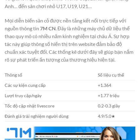
Anh… đến sân chơi nhỏ U17, U19, U21…
Mọi diễn biến sân cỏ được nền tảng kết nối trực tiếp với
nguồn thông tin
7M CN
. Đây là những máy chủ dữ liệu thể
thao quy mô có nhiều năm kinh nghiệm tại châu Á. Sự hợp
tác này giúp thông số hiển thị trên website đảm bảo độ
chuẩn xác tuyệt đối. Các thống kê dưới đây sẽ giúp bạn nắm
rõ sự phát triển ấn tượng của thương hiệu hiện tại.
Thông số
Số liệu cụ thể
Các sự kiện cung cấp
+1.364
Lượt truy cập/ngày
+1.77 triệu
Tốc độ cập nhật livescore
0.2-0.3 giây
Đánh giá trải nghiệm người dùng
4.9/5.0★