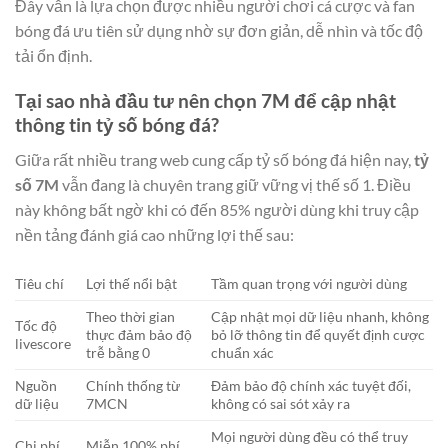
Đây vẫn là lựa chọn được nhiều người chơi cá cược và fan
bóng đá ưu tiên sử dụng nhờ sự đơn giản, dễ nhìn và tốc độ
tải ổn định.
Tại sao nhà đầu tư nên chọn 7M để cập nhật
thông tin tỷ số bóng đá?
Giữa rất nhiều trang web cung cấp tỷ số bóng đá hiện nay,
tỷ
số 7M
vẫn đang là chuyên trang giữ vững vị thế số 1. Điều
này không bất ngờ khi có đến 85% người dùng khi truy cập
nền tảng đánh giá cao những lợi thế sau:
Tiêu chí
Lợi thế nổi bật
Tầm quan trọng với người dùng
Theo thời gian
Cập nhật mọi dữ liệu nhanh, không
Tốc độ
thực đảm bảo độ
bỏ lỡ thông tin để quyết định cược
livescore
trễ bằng 0
chuẩn xác
Nguồn
Chính thống từ
Đảm bảo độ chính xác tuyệt đối,
dữ liệu
7MCN
không có sai sót xảy ra
Mọi người dùng đều có thể truy
Chi phí
Miễn 100% phí