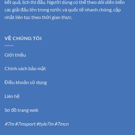
kết quả, lịch thi đấu. Người dùng có thể theo dõi diễn biến
các giải đấu lớn trong nước và quốc tế nhanh chóng, cập
nhật liên tục theo thời gian thực.
VỀ CHÚNG TÔI
Giới thiệu
Chính sách bảo mật
Điều khoản sử dụng
Liên hệ
Sơ đồ trang web
#7m #7msport #tyle7m #7mcn