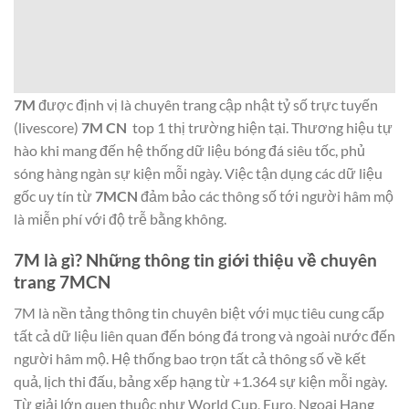
7M
được định vị là chuyên trang cập nhật tỷ số trực tuyến
(livescore)
7M CN
top 1 thị trường hiện tại. Thương hiệu tự
hào khi mang đến hệ thống dữ liệu bóng đá siêu tốc, phủ
sóng hàng ngàn sự kiện mỗi ngày. Việc tận dụng các dữ liệu
gốc uy tín từ
7MCN
đảm bảo các thông số tới người hâm mộ
là miễn phí với độ trễ bằng không.
7M là gì? Những thông tin giới thiệu về chuyên
trang 7MCN
7M là nền tảng thông tin chuyên biệt với mục tiêu cung cấp
tất cả dữ liệu liên quan đến bóng đá trong và ngoài nước đến
người hâm mộ. Hệ thống bao trọn tất cả thông số về kết
quả, lịch thi đấu, bảng xếp hạng từ +1.364 sự kiện mỗi ngày.
Từ giải lớn quen thuộc như World Cup, Euro, Ngoại Hạng