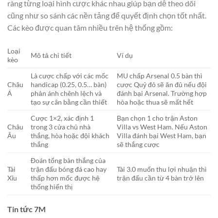
ràng từng loại hình cược khác nhau giúp bạn dễ theo dõi
cũng như so sánh các nền tảng để quyết định chọn tốt nhất.
Các kèo được quan tâm nhiều trên hệ thống gồm:
Loại
Mô tả chi tiết
Ví dụ
kèo
Là cược chấp với các mốc
MU chấp Arsenal 0.5 bàn thì
Châu
handicap (0.25, 0.5… bàn)
cược Quỷ đỏ sẽ ăn đủ nếu đội
Á
phản ánh chênh lệch và
đánh bại Arsenal. Trường hợp
tạo sự cân bằng cần thiết
hòa hoặc thua sẽ mất hết
Cược 1×2, xác định 1
Bạn chọn 1 cho trận Aston
Châu
trong 3 cửa chủ nhà
Villa vs West Ham. Nếu Aston
Âu
thắng, hòa hoặc đội khách
Villa đánh bại West Ham, bạn
thắng
sẽ thắng cược
Đoán tổng bàn thắng của
Tài
trận đấu bóng đá cao hay
Tài 3.0 muốn thu lợi nhuận thì
Xỉu
thấp hơn mốc được hệ
trận đấu cần từ 4 bàn trở lên
thống hiển thị
Tin tức 7M