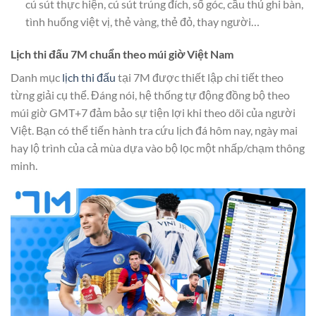
cú sút thực hiện, cú sút trúng đích, số góc, cầu thủ ghi bàn,
tình huống việt vị, thẻ vàng, thẻ đỏ, thay người…
Lịch thi đấu 7M chuẩn theo múi giờ Việt Nam
Danh mục
lịch thi đấu
tại 7M được thiết lập chi tiết theo
từng giải cụ thể. Đáng nói, hệ thống tự động đồng bộ theo
múi giờ GMT+7 đảm bảo sự tiện lợi khi theo dõi của người
Việt. Bạn có thể tiến hành tra cứu lịch đá hôm nay, ngày mai
hay lộ trình của cả mùa dựa vào bộ lọc một nhấp/chạm thông
minh.