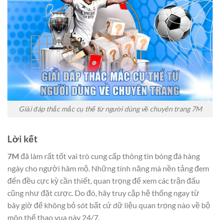
Giải đáp thắc mắc cụ thể từ người dùng về chuyên trang 7M
Lời kết
7M
đã làm rất tốt vai trò cung cấp thông tin bóng đá hàng
ngày cho người hâm mộ. Những tính năng mà nền tảng đem
đến đều cực kỳ cần thiết, quan trọng để xem các trận đấu
cũng như đặt cược. Do đó, hãy truy cập hệ thống ngay từ
bây giờ để không bỏ sót bất cứ dữ liệu quan trọng nào về bộ
môn thể thao vua này 24/7.