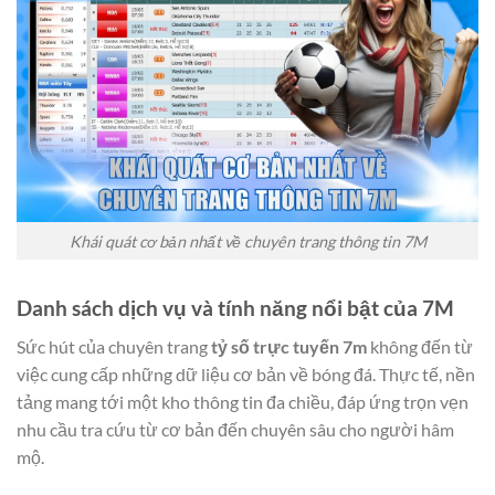
Khái quát cơ bản nhất về chuyên trang thông tin 7M
Danh sách dịch vụ và tính năng nổi bật của 7M
Sức hút của chuyên trang
tỷ số trực tuyến 7m
không đến từ
việc cung cấp những dữ liệu cơ bản về bóng đá. Thực tế, nền
tảng mang tới một kho thông tin đa chiều, đáp ứng trọn vẹn
nhu cầu tra cứu từ cơ bản đến chuyên sâu cho người hâm
mộ.