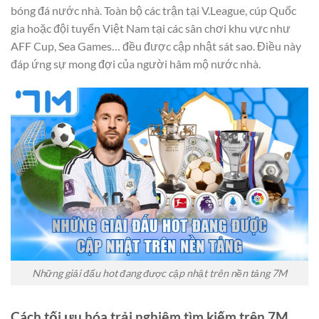
bóng đá nước nhà. Toàn bộ các trận tại V.League, cúp Quốc
gia hoặc đội tuyển Việt Nam tại các sân chơi khu vực như
AFF Cup, Sea Games… đều được cập nhật sát sao. Điều này
đáp ứng sự mong đợi của người hâm mộ nước nhà.
Những giải đấu hot đang được cập nhật trên nền tảng 7M
Cách tối ưu hóa trải nghiệm tìm kiếm trên 7M