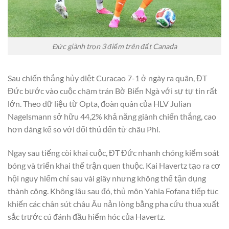
Đức giành trọn 3 điểm trên đất Canada
Sau chiến thắng hủy diệt Curacao 7-1 ở ngày ra quân, ĐT
Đức bước vào cuộc chạm trán Bờ Biển Ngà với sự tự tin rất
lớn. Theo dữ liệu từ Opta, đoàn quân của HLV Julian
Nagelsmann sở hữu 44,2% khả năng giành chiến thắng, cao
hơn đáng kể so với đối thủ đến từ châu Phi.
Ngay sau tiếng còi khai cuộc, ĐT Đức nhanh chóng kiểm soát
bóng và triển khai thế trận quen thuộc. Kai Havertz tạo ra cơ
hội nguy hiểm chỉ sau vài giây nhưng không thể tận dụng
thành công. Không lâu sau đó, thủ môn Yahia Fofana tiếp tục
khiến các chân sút châu Âu nản lòng bằng pha cứu thua xuất
sắc trước cú đánh đầu hiểm hóc của Havertz.