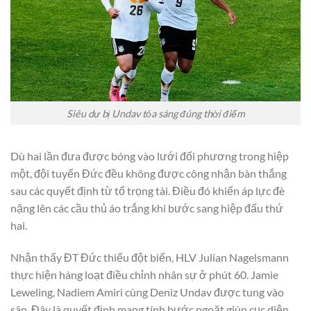
Siêu dự bị Undav tỏa sáng đúng thời điểm
Dù hai lần đưa được bóng vào lưới đối phương trong hiệp
một, đội tuyển Đức đều không được công nhận bàn thắng
sau các quyết định từ tổ trọng tài. Điều đó khiến áp lực đè
nặng lên các cầu thủ áo trắng khi bước sang hiệp đấu thứ
hai.
Nhận thấy ĐT Đức thiếu đột biến, HLV Julian Nagelsmann
thực hiện hàng loạt điều chỉnh nhân sự ở phút 60. Jamie
Leweling, Nadiem Amiri cùng Deniz Undav được tung vào
sân. Đây là quyết định mang tính bước ngoặt giúp cục diện