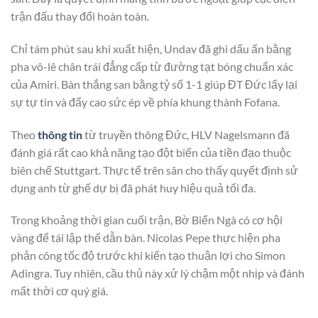
trận đấu thay đổi hoàn toàn.
Chỉ tám phút sau khi xuất hiện, Undav đã ghi dấu ấn bằng
pha vô-lê chân trái đẳng cấp từ đường tạt bóng chuẩn xác
của Amiri. Bàn thắng san bằng tỷ số 1-1 giúp ĐT Đức lấy lại
sự tự tin và đẩy cao sức ép về phía khung thành Fofana.
Theo
thông tin
từ truyền thông Đức, HLV Nagelsmann đã
đánh giá rất cao khả năng tạo đột biến của tiền đạo thuộc
biên chế Stuttgart. Thực tế trên sân cho thấy quyết định sử
dụng anh từ ghế dự bị đã phát huy hiệu quả tối đa.
Trong khoảng thời gian cuối trận, Bờ Biển Ngà có cơ hội
vàng để tái lập thế dẫn bàn. Nicolas Pepe thực hiện pha
phản công tốc độ trước khi kiến tạo thuận lợi cho Simon
Adingra. Tuy nhiên, cầu thủ này xử lý chậm một nhịp và đánh
mất thời cơ quý giá.