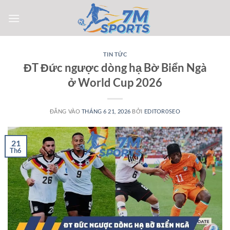
Bỏ
qua
nội
dung
TIN TỨC
ĐT Đức ngược dòng hạ Bờ Biển Ngà
ở World Cup 2026
ĐĂNG VÀO
THÁNG 6 21, 2026
BỞI
EDITOR0SEO
21
Th6