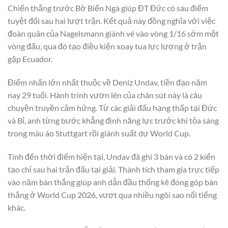
Chiến thắng trước Bờ Biển Ngà giúp ĐT Đức có sáu điểm
tuyệt đối sau hai lượt trận. Kết quả này đồng nghĩa với việc
đoàn quân của Nagelsmann giành vé vào vòng 1/16 sớm một
vòng đấu, qua đó tạo điều kiện xoay tua lực lượng ở trận
gặp Ecuador.
Điểm nhấn lớn nhất thuộc về Deniz Undav, tiền đạo năm
nay 29 tuổi. Hành trình vươn lên của chân sút này là câu
chuyện truyền cảm hứng. Từ các giải đấu hạng thấp tại Đức
và Bỉ, anh từng bước khẳng định năng lực trước khi tỏa sáng
trong màu áo Stuttgart rồi giành suất dự World Cup.
Tính đến thời điểm hiện tại, Undav đã ghi 3 bàn và có 2 kiến
tạo chỉ sau hai trận đấu tại giải. Thành tích tham gia trực tiếp
vào năm bàn thắng giúp anh dẫn đầu thống kê đóng góp bàn
thắng ở World Cup 2026, vượt qua nhiều ngôi sao nổi tiếng
khác.