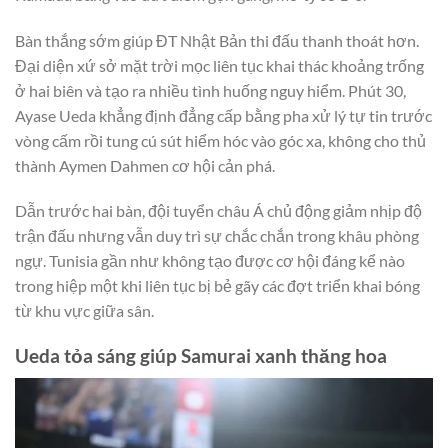
Bàn thắng sớm giúp ĐT Nhật Bản thi đấu thanh thoát hơn.
Đại diện xứ sở mặt trời mọc liên tục khai thác khoảng trống
ở hai biên và tạo ra nhiều tình huống nguy hiểm. Phút 30,
Ayase Ueda khẳng định đẳng cấp bằng pha xử lý tự tin trước
vòng cấm rồi tung cú sút hiểm hóc vào góc xa, không cho thủ
thành Aymen Dahmen cơ hội cản phá.
Dẫn trước hai bàn, đội tuyển châu Á chủ động giảm nhịp độ
trận đấu nhưng vẫn duy trì sự chắc chắn trong khâu phòng
ngự. Tunisia gần như không tạo được cơ hội đáng kể nào
trong hiệp một khi liên tục bị bẻ gãy các đợt triển khai bóng
từ khu vực giữa sân.
Ueda tỏa sáng giúp Samurai xanh thăng hoa