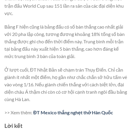
trận đấu World Cup sau 151 lần ra sân của các đại diện khu
vực.
Bảng F hiện cũng là bảng đấu có số bàn thắng cao nhất giải
với 20 pha lập công, tương đương khoảng 18% tổng số bàn
thắng được ghi cho đến thời điểm này. Trung bình mỗi trận
tại bảng đấu này xuất hiện 5 bàn thắng, cao hơn đáng kể
mức trung bình 3 bàn của toàn giải.
Ở lượt cuối, ĐT Nhật Bản sẽ chạm trán Thụy Điển. Chỉ cần
giành ít nhất một điểm, họ gần như chắc chắn sở hữu tấm vé
vào vòng 1/16. Nếu giành chiến thắng với cách biệt lớn, đại
diện châu Á thậm chí còn có cơ hội cạnh tranh ngôi đầu bảng
cùng Hà Lan.
>> Xem thêm:
ĐT Mexico thắng nghẹt thở Hàn Quốc
Lời kết