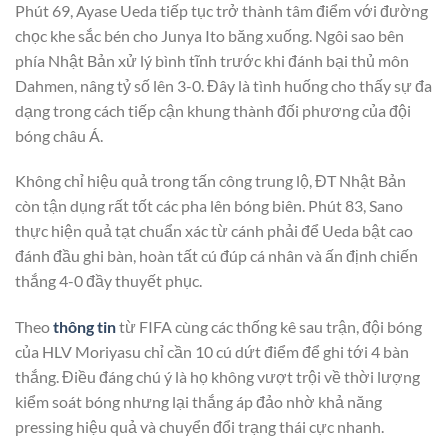
Phút 69, Ayase Ueda tiếp tục trở thành tâm điểm với đường
chọc khe sắc bén cho Junya Ito băng xuống. Ngôi sao bên
phía Nhật Bản xử lý bình tĩnh trước khi đánh bại thủ môn
Dahmen, nâng tỷ số lên 3-0. Đây là tình huống cho thấy sự đa
dạng trong cách tiếp cận khung thành đối phương của đội
bóng châu Á.
Không chỉ hiệu quả trong tấn công trung lộ, ĐT Nhật Bản
còn tận dụng rất tốt các pha lên bóng biên. Phút 83, Sano
thực hiện quả tạt chuẩn xác từ cánh phải để Ueda bật cao
đánh đầu ghi bàn, hoàn tất cú đúp cá nhân và ấn định chiến
thắng 4-0 đầy thuyết phục.
Theo
thông tin
từ FIFA cùng các thống kê sau trận, đội bóng
của HLV Moriyasu chỉ cần 10 cú dứt điểm để ghi tới 4 bàn
thắng. Điều đáng chú ý là họ không vượt trội về thời lượng
kiểm soát bóng nhưng lại thắng áp đảo nhờ khả năng
pressing hiệu quả và chuyển đổi trạng thái cực nhanh.