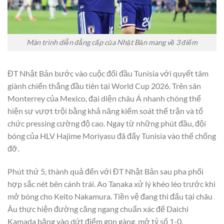
Màn trình diễn đẳng cấp của Nhật Bản mang về 3 điểm
ĐT Nhật Bản bước vào cuộc đối đầu Tunisia với quyết tâm
giành chiến thắng đầu tiên tại World Cup 2026. Trên sân
Monterrey của Mexico, đại diện châu Á nhanh chóng thể
hiện sự vượt trội bằng khả năng kiểm soát thế trận và tổ
chức pressing cường độ cao. Ngay từ những phút đầu, đội
bóng của HLV Hajime Moriyasu đã đẩy Tunisia vào thế chống
đỡ.
Phút thứ 5, thành quả đến với ĐT Nhật Bản sau pha phối
hợp sắc nét bên cánh trái. Ao Tanaka xử lý khéo léo trước khi
mở bóng cho Keito Nakamura. Tiền vệ đang thi đấu tại châu
Âu thực hiện đường căng ngang chuẩn xác để Daichi
Kamada băng vào dứt điểm gọn gàng, mở tỷ số 1-0.