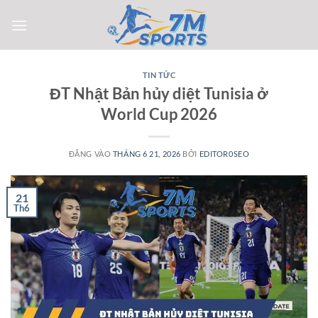
Bỏ
qua
nội
dung
TIN TỨC
ĐT Nhật Bản hủy diệt Tunisia ở
World Cup 2026
ĐĂNG VÀO
THÁNG 6 21, 2026
BỞI
EDITOR0SEO
21
Th6