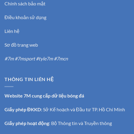
Chính sách bảo mật
Điều khoản sử dụng
Liên hệ
Sơ đồ trang web
#7m #7msport #tyle7m #7mcn
THÔNG TIN LIÊN HỆ
Website 7M cung cấp dữ liệu bóng đá
Giấy phép ĐKKD:
Sở Kế hoạch và Đầu tư TP. Hồ Chí Minh
Giấy phép hoạt động
: Bộ Thông tin và Truyền thông