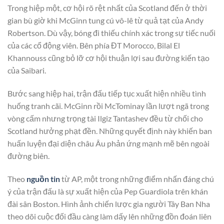
Trong hiệp một, cơ hội rõ rệt nhất của Scotland đến ở thời
gian bù giờ khi McGinn tung cú vô-lê từ quả tạt của Andy
Robertson. Dù vậy, bóng đi thiếu chính xác trong sự tiếc nuối
của các cổ động viên. Bên phía ĐT Morocco, Bilal El
Khannouss cũng bỏ lỡ cơ hội thuận lợi sau đường kiến tạo
của Saibari.
Bước sang hiệp hai, trận đấu tiếp tục xuất hiện nhiều tình
huống tranh cãi. McGinn rồi McTominay lần lượt ngã trong
vòng cấm nhưng trọng tài Ilgiz Tantashev đều từ chối cho
Scotland hưởng phạt đền. Những quyết định này khiến ban
huấn luyện đại diện châu Âu phản ứng mạnh mẽ bên ngoài
đường biên.
Theo
nguồn tin
từ AP, một trong những điểm nhấn đáng chú
ý của trận đấu là sự xuất hiện của Pep Guardiola trên khán
đài sân Boston. Hình ảnh chiến lược gia người Tây Ban Nha
theo dõi cuộc đối đầu càng làm dấy lên những đồn đoán liên