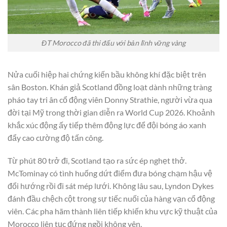
ĐT Morocco đã thi đấu với bản lĩnh vững vàng
Nửa cuối hiệp hai chứng kiến bầu không khí đặc biệt trên
sân Boston. Khán giả Scotland đồng loạt dành những tràng
pháo tay tri ân cổ động viên Donny Strathie, người vừa qua
đời tại Mỹ trong thời gian diễn ra World Cup 2026. Khoảnh
khắc xúc động ấy tiếp thêm động lực để đội bóng áo xanh
đẩy cao cường độ tấn công.
Từ phút 80 trở đi, Scotland tạo ra sức ép nghẹt thở.
McTominay có tình huống dứt điểm đưa bóng chạm hậu vệ
đổi hướng rồi đi sát mép lưới. Không lâu sau, Lyndon Dykes
đánh đầu chệch cột trong sự tiếc nuối của hàng vạn cổ động
viên. Các pha hãm thành liên tiếp khiến khu vực kỹ thuật của
Morocco liên tục đứng ngồi không yên.