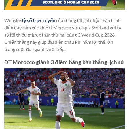
Website
tỷ số trực tuyến
của chúng tôi ghi nhận màn trình
diễn đầy cảm xúc khi ĐT Morocco vượt qua Scotland với tỷ
số tối thiểu ở lượt trận thứ hai bảng C World Cup 2026.
Chiến thắng này giúp đại diện châu Phi nắm lợi thế lớn
trong cuộc đua giành vé đi tiếp.
ĐT Morocco giành 3 điểm bằng bàn thắng lịch sử