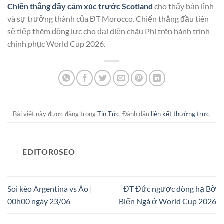
Chiến thắng đầy cảm xúc trước Scotland
cho thấy bản lĩnh
và sự trưởng thành của ĐT Morocco. Chiến thắng đầu tiên
sẽ tiếp thêm động lực cho đại diện châu Phi trên hành trình
chinh phục World Cup 2026.
Bài viết này được đăng trong
Tin Tức
. Đánh dấu
liên kết thường trực
.
EDITOR0SEO
Soi kèo Argentina vs Áo |
ĐT Đức ngược dòng hạ Bờ
00h00 ngày 23/06
Biển Ngà ở World Cup 2026