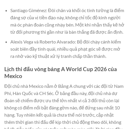
Santiago Giménez: Đôi chân và khối óc tinh tường là điểm
đáng sợ của vị tiền đạo này, không chỉ tốc độ kinh người
mà óc phán đoán cũng nhạy bén. Một khi nhận thấy kẽ hở
từ đối phương thì gần như là bàn thắng đã được ấn định.
Alexis Vega và Roberto Alvarado: Bộ đôi chạy cánh kiểm
soát biên đầy tinh quái, nhiều quả phạt góc sẽ được mở
ra nhờ vào kỹ thuật xử lý tranh chấp thần thánh.
Lịch thi đấu vòng bảng A World Cup 2026 của
Mexico
Đội chủ nhà Mexico nằm ở Bảng A chung với các đội từ Nam
Phi, Hàn Quốc và CH Séc. Ở bảng đầu này, đội chủ nhà dự
đoán sẽ chiếm được ưu thế lớn nhất vì cả 3 đối thủ còn lại
không có điểm nổi bật đáng gờm nào, để đứng sau nhất 10
hạng. Tuy nhiên kết quả là chưa thể nói trước, cập nhật
thêm thời gian thi đấu để kịp thời chủ động theo dõi, không