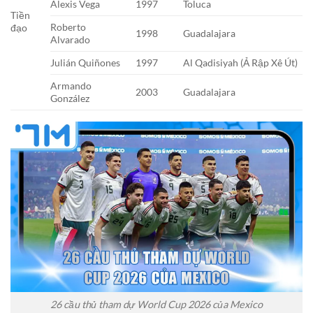
Alexis Vega
1997
Toluca
Tiền
Roberto
đạo
1998
Guadalajara
Alvarado
Julián Quiñones
1997
Al Qadisiyah (Ả Rập Xê Út)
Armando
2003
Guadalajara
González
26 cầu thủ tham dự World Cup 2026 của Mexico