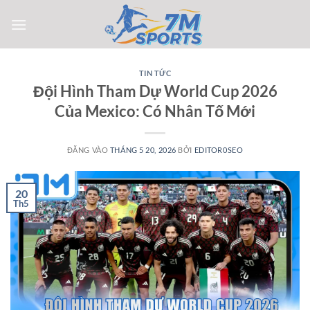
Bỏ
qua
nội
dung
TIN TỨC
Đội Hình Tham Dự World Cup 2026
Của Mexico: Có Nhân Tố Mới
ĐĂNG VÀO
THÁNG 5 20, 2026
BỞI
EDITOR0SEO
20
Th5