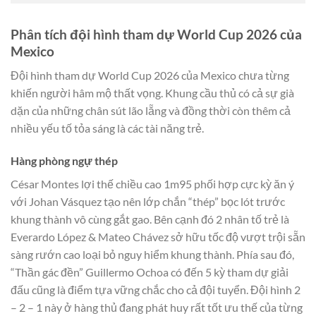
Phân tích đội hình tham dự World Cup 2026 của
Mexico
Đội hình tham dự World Cup 2026 của Mexico chưa từng
khiến người hâm mộ thất vọng. Khung cầu thủ có cả sự già
dặn của những chân sút lão lẵng và đồng thời còn thêm cả
nhiều yếu tố tỏa sáng là các tài năng trẻ.
Hàng phòng ngự thép
César Montes lợi thế chiều cao 1m95 phối hợp cực kỳ ăn ý
với Johan Vásquez tạo nên lớp chắn “thép” bọc lót trước
khung thành vô cùng gắt gao. Bên cạnh đó 2 nhân tố trẻ là
Everardo López & Mateo Chávez sở hữu tốc độ vượt trội sẵn
sàng rướn cao loại bỏ nguy hiểm khung thành. Phía sau đó,
“Thần gác đền” Guillermo Ochoa có đến 5 kỳ tham dự giải
đấu cũng là điểm tựa vững chắc cho cả đội tuyển. Đội hình 2
– 2 – 1 này ở hàng thủ đang phát huy rất tốt ưu thế của từng