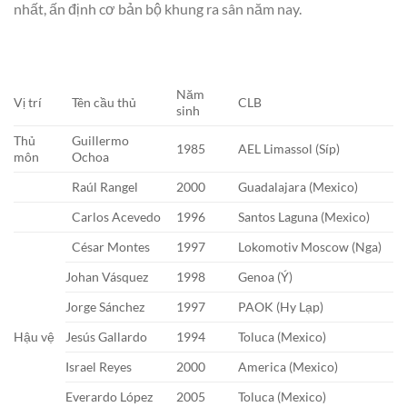
nhất, ấn định cơ bản bộ khung ra sân năm nay.
Năm
Vị trí
Tên cầu thủ
CLB
sinh
Thủ
Guillermo
1985
AEL Limassol (Síp)
môn
Ochoa
Raúl Rangel
2000
Guadalajara (Mexico)
Carlos Acevedo
1996
Santos Laguna (Mexico)
César Montes
1997
Lokomotiv Moscow (Nga)
Johan Vásquez
1998
Genoa (Ý)
Jorge Sánchez
1997
PAOK (Hy Lạp)
Hậu vệ
Jesús Gallardo
1994
Toluca (Mexico)
Israel Reyes
2000
America (Mexico)
Everardo López
2005
Toluca (Mexico)