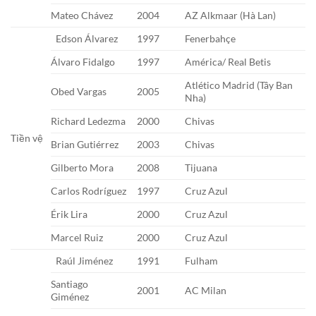
Mateo Chávez
2004
AZ Alkmaar (Hà Lan)
Edson Álvarez
1997
Fenerbahçe
Álvaro Fidalgo
1997
América/ Real Betis
Atlético Madrid (Tây Ban
Obed Vargas
2005
Nha)
Richard Ledezma
2000
Chivas
Tiền vệ
Brian Gutiérrez
2003
Chivas
Gilberto Mora
2008
Tijuana
Carlos Rodríguez
1997
Cruz Azul
Érik Lira
2000
Cruz Azul
Marcel Ruiz
2000
Cruz Azul
Raúl Jiménez
1991
Fulham
Santiago
2001
AC Milan
Giménez