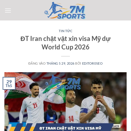
Bỏ
qua
nội
dung
TIN TỨC
ĐT Iran chật vật xin visa Mỹ dự
World Cup 2026
ĐĂNG VÀO
THÁNG 5 29, 2026
BỞI
EDITOR0SEO
29
Th5