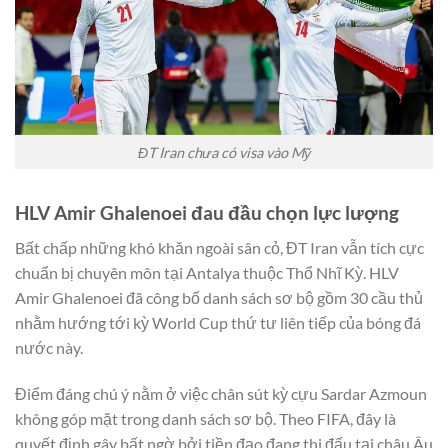
ĐT Iran chưa có visa vào Mỹ
HLV Amir Ghalenoei đau đầu chọn lực lượng
Bất chấp những khó khăn ngoài sân cỏ, ĐT Iran vẫn tích cực
chuẩn bị chuyên môn tại Antalya thuộc Thổ Nhĩ Kỳ. HLV
Amir Ghalenoei đã công bố danh sách sơ bộ gồm 30 cầu thủ
nhằm hướng tới kỳ World Cup thứ tư liên tiếp của bóng đá
nước này.
Điểm đáng chú ý nằm ở việc chân sút kỳ cựu Sardar Azmoun
không góp mặt trong danh sách sơ bộ. Theo FIFA, đây là
quyết định gây bất ngờ bởi tiền đạo đang thi đấu tại châu Âu