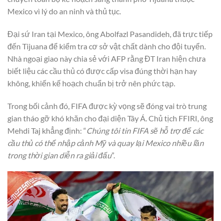
Mexico vì lý do an ninh và thủ tục.
Đại sứ Iran tại Mexico, ông Abolfazl Pasandideh, đã trực tiếp
đến Tijuana để kiểm tra cơ sở vật chất dành cho đội tuyển.
Nhà ngoại giao này chia sẻ với AFP rằng ĐT Iran hiện chưa
biết liệu các cầu thủ có được cấp visa đúng thời hạn hay
không, khiến kế hoạch chuẩn bị trở nên phức tạp.
Trong bối cảnh đó, FIFA được kỳ vọng sẽ đóng vai trò trung
gian tháo gỡ khó khăn cho đại diện Tây Á. Chủ tịch FFIRI, ông
Mehdi Taj khẳng định: “
Chúng tôi tin FIFA sẽ hỗ trợ để các
cầu thủ có thể nhập cảnh Mỹ và quay lại Mexico nhiều lần
trong thời gian diễn ra giải đấu
”.