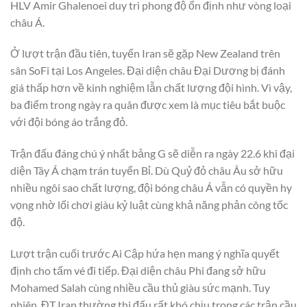
HLV Amir Ghalenoei duy trì phong độ ổn định như vòng loại
châu Á.
Ở lượt trận đầu tiên, tuyển Iran sẽ gặp New Zealand trên
sân SoFi tại Los Angeles. Đại diện châu Đại Dương bị đánh
giá thấp hơn về kinh nghiệm lẫn chất lượng đội hình. Vì vậy,
ba điểm trong ngày ra quân được xem là mục tiêu bắt buộc
với đội bóng áo trắng đỏ.
Trận đấu đáng chú ý nhất bảng G sẽ diễn ra ngày 22.6 khi đại
diện Tây Á chạm trán tuyển Bỉ. Dù Quỷ đỏ châu Âu sở hữu
nhiều ngôi sao chất lượng, đội bóng châu Á vẫn có quyền hy
vọng nhờ lối chơi giàu kỷ luật cùng khả năng phản công tốc
độ.
Lượt trận cuối trước Ai Cập hứa hẹn mang ý nghĩa quyết
định cho tấm vé đi tiếp. Đại diện châu Phi đang sở hữu
Mohamed Salah cùng nhiều cầu thủ giàu sức mạnh. Tuy
nhiên, ĐT Iran thường thi đấu rất khó chịu trong các trận cầu