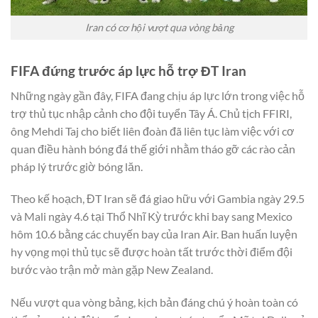
Iran có cơ hội vượt qua vòng bảng
FIFA đứng trước áp lực hỗ trợ ĐT Iran
Những ngày gần đây, FIFA đang chịu áp lực lớn trong việc hỗ
trợ thủ tục nhập cảnh cho đội tuyển Tây Á. Chủ tịch FFIRI,
ông Mehdi Taj cho biết liên đoàn đã liên tục làm việc với cơ
quan điều hành bóng đá thế giới nhằm tháo gỡ các rào cản
pháp lý trước giờ bóng lăn.
Theo kế hoạch, ĐT Iran sẽ đá giao hữu với Gambia ngày 29.5
và Mali ngày 4.6 tại Thổ Nhĩ Kỳ trước khi bay sang Mexico
hôm 10.6 bằng các chuyến bay của Iran Air. Ban huấn luyện
hy vọng mọi thủ tục sẽ được hoàn tất trước thời điểm đội
bước vào trận mở màn gặp New Zealand.
Nếu vượt qua vòng bảng, kịch bản đáng chú ý hoàn toàn có