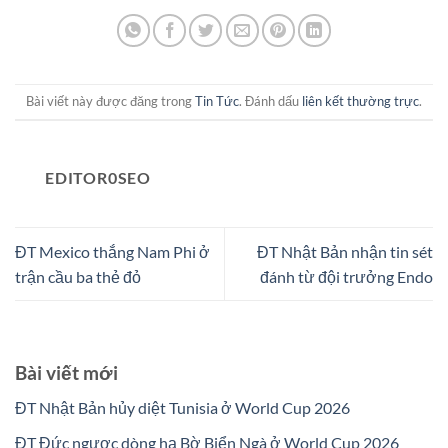
Bài viết này được đăng trong
Tin Tức
. Đánh dấu
liên kết thường trực
.
EDITOR0SEO
ĐT Mexico thắng Nam Phi ở
ĐT Nhật Bản nhận tin sét
trận cầu ba thẻ đỏ
đánh từ đội trưởng Endo
Bài viết mới
ĐT Nhật Bản hủy diệt Tunisia ở World Cup 2026
ĐT Đức ngược dòng hạ Bờ Biển Ngà ở World Cup 2026