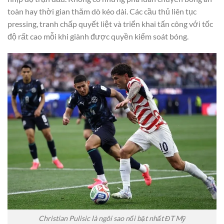
toàn hay thời gian thăm dò kéo dài. Các cầu thủ liên tục
pressing, tranh chấp quyết liệt và triển khai tấn công với tốc
độ rất cao mỗi khi giành được quyền kiểm soát bóng.
Christian Pulisic là ngôi sao nổi bật nhất ĐT Mỹ