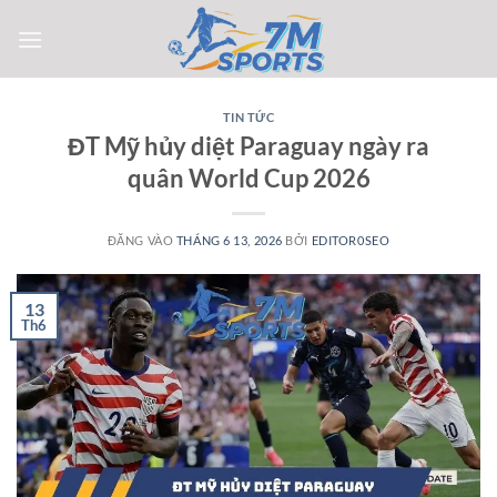
Bỏ
qua
nội
dung
TIN TỨC
ĐT Mỹ hủy diệt Paraguay ngày ra
quân World Cup 2026
ĐĂNG VÀO
THÁNG 6 13, 2026
BỞI
EDITOR0SEO
13
Th6