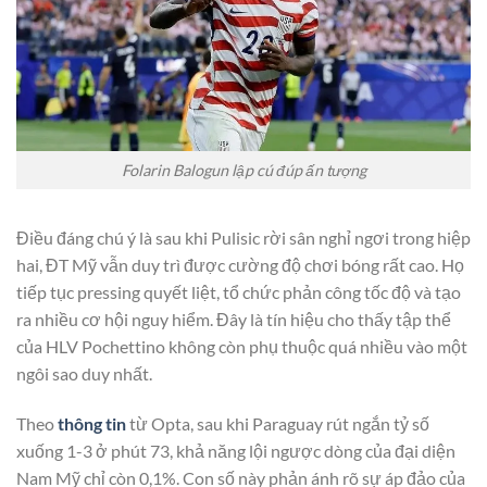
Folarin Balogun lập cú đúp ấn tượng
Điều đáng chú ý là sau khi Pulisic rời sân nghỉ ngơi trong hiệp
hai, ĐT Mỹ vẫn duy trì được cường độ chơi bóng rất cao. Họ
tiếp tục pressing quyết liệt, tổ chức phản công tốc độ và tạo
ra nhiều cơ hội nguy hiểm. Đây là tín hiệu cho thấy tập thể
của HLV Pochettino không còn phụ thuộc quá nhiều vào một
ngôi sao duy nhất.
Theo
thông tin
từ Opta, sau khi Paraguay rút ngắn tỷ số
xuống 1-3 ở phút 73, khả năng lội ngược dòng của đại diện
Nam Mỹ chỉ còn 0,1%. Con số này phản ánh rõ sự áp đảo của