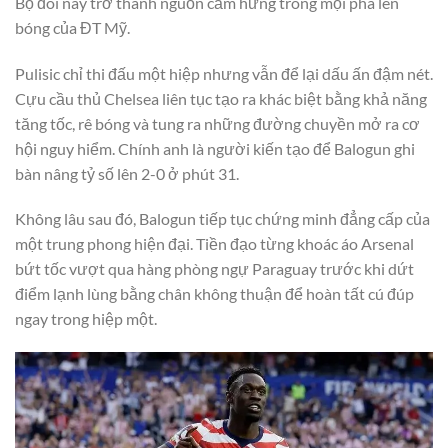
Bộ đôi này trở thành nguồn cảm hứng trong mọi pha lên
bóng của ĐT Mỹ.
Pulisic chỉ thi đấu một hiệp nhưng vẫn để lại dấu ấn đậm nét.
Cựu cầu thủ Chelsea liên tục tạo ra khác biệt bằng khả năng
tăng tốc, rê bóng và tung ra những đường chuyền mở ra cơ
hội nguy hiểm. Chính anh là người kiến tạo để Balogun ghi
bàn nâng tỷ số lên 2-0 ở phút 31.
Không lâu sau đó, Balogun tiếp tục chứng minh đẳng cấp của
một trung phong hiện đại. Tiền đạo từng khoác áo Arsenal
bứt tốc vượt qua hàng phòng ngự Paraguay trước khi dứt
điểm lạnh lùng bằng chân không thuận để hoàn tất cú đúp
ngay trong hiệp một.