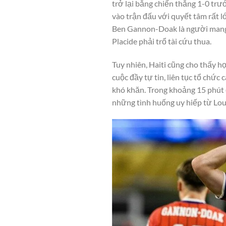
trở lại bằng chiến thắng 1-0 trư
vào trận đấu với quyết tâm rất l
Ben Gannon-Doak là người mang 
Placide phải trổ tài cứu thua.
Tuy nhiên, Haiti cũng cho thấy h
cuộc đầy tự tin, liên tục tổ chức
khó khăn. Trong khoảng 15 phút 
những tình huống uy hiếp từ Lou