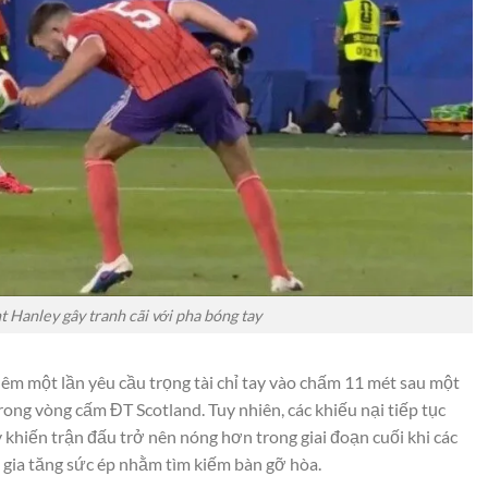
t Hanley gây tranh cãi với pha bóng tay
hêm một lần yêu cầu trọng tài chỉ tay vào chấm 11 mét sau một
ong vòng cấm ĐT Scotland. Tuy nhiên, các khiếu nại tiếp tục
khiến trận đấu trở nên nóng hơn trong giai đoạn cuối khi các
 gia tăng sức ép nhằm tìm kiếm bàn gỡ hòa.