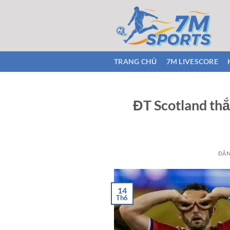
Bỏ
qua
nội
dung
TRANG CHỦ
7M LIVESCORE
ĐT Scotland thắ
ĐĂ
14
Th6