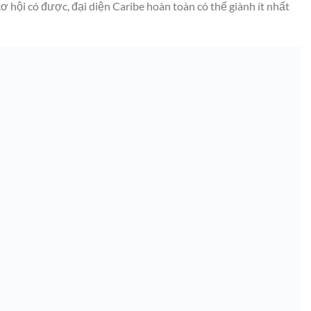
ơ hội có được, đại diện Caribe hoàn toàn có thể giành ít nhất