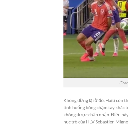
Gran
Không dừng lại ở đó, Haiti còn t
tình huống bóng chạm tay khác tr
không được chấp nhận. Điều này 
học trò của HLV Sebastien Migne