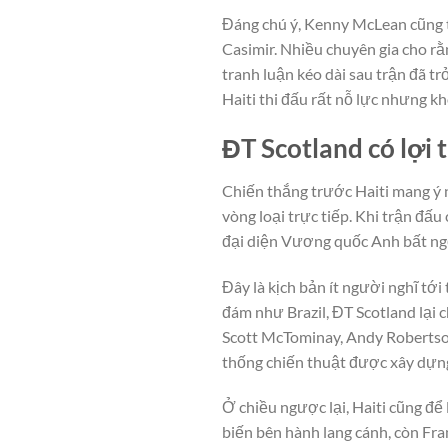
Đáng chú ý, Kenny McLean cũng t
Casimir. Nhiều chuyên gia cho rằ
tranh luận kéo dài sau trận đã t
Haiti thi đấu rất nỗ lực nhưng k
ĐT Scotland có lợi
Chiến thắng trước Haiti mang ý n
vòng loại trực tiếp. Khi trận đấu
đại diện Vương quốc Anh bất ngờ
Đây là kịch bản ít người nghĩ tớ
đám như Brazil, ĐT Scotland lại 
Scott McTominay, Andy Robertso
thống chiến thuật được xây dựng
Ở chiều ngược lại, Haiti cũng để 
biến bên hành lang cánh, còn Fr