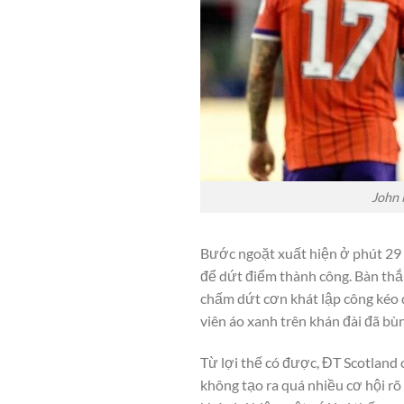
John 
Bước ngoặt xuất hiện ở phút 29 
để dứt điểm thành công. Bàn thắ
chấm dứt cơn khát lập công kéo 
viên áo xanh trên khán đài đã bù
Từ lợi thế có được, ĐT Scotland
không tạo ra quá nhiều cơ hội rõ 