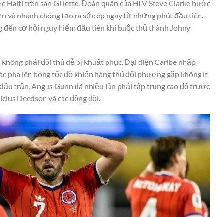
ớc Haiti trên sân Gillette. Đoàn quân của HLV Steve Clarke bước
ớn và nhanh chóng tạo ra sức ép ngay từ những phút đầu tiên.
đến cơ hội nguy hiểm đầu tiên khi buộc thủ thành Johny
ọ không phải đối thủ dễ bị khuất phục. Đại diện Caribe nhập
 các pha lên bóng tốc độ khiến hàng thủ đối phương gặp không ít
đầu trận, Angus Gunn đã nhiều lần phải tập trung cao độ trước
icius Deedson và các đồng đội.