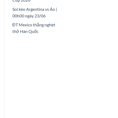
Soi kèo Argentina vs Áo |
00h00 ngày 23/06
ĐT Mexico thắng nghẹt
thở Hàn Quốc