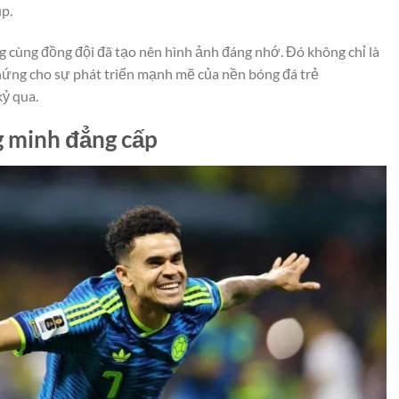
p.
cùng đồng đội đã tạo nên hình ảnh đáng nhớ. Đó không chỉ là
hứng cho sự phát triển mạnh mẽ của nền bóng đá trẻ
ỷ qua.
 minh đẳng cấp