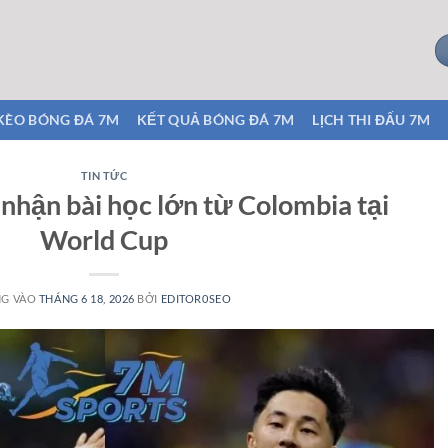
KÈO BÓNG ĐÁ 7M
KẾT QUẢ BÓNG ĐÁ 7M
LỊCH THI ĐẤU 7M
TIN TỨC
nhận bài học lớn từ Colombia tại
World Cup
NG VÀO
THÁNG 6 18, 2026
BỞI
EDITOR0SEO