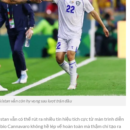
istan vẫn còn hy vọng sau lượt trận đầu
tan vẫn có thể rút ra nhiều tín hiệu tích cực từ màn trình diễn
bio Cannavaro không hề lép vế hoàn toàn mà thậm chí tạo ra