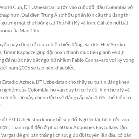
 World Cup, ĐT Uzbekistan bước vào cuộc đối đầu Colombia với
 thấp hơn. Đại diện Trung Á sở hữu phần lớn cầu thủ đang thi
gương mặt chơi bóng tại Thổ Nhĩ Kỳ và Iran. Cái tên nổi bật
anov của Man City.
uyển này cũng trải qua nhiều biến động. Sau khi HLV Srecko
e, Timur Kapadze giúp đội hoàn thành mục tiêu giành vé dự
óng đá nước này bất ngờ bổ nhiệm Fabio Cannavaro với kỳ vọng
giới năm 2006 sẽ tạo nên khác biệt.
 Estadio Azteca, ĐT Uzbekistan cho thấy sự tự tin đáng khen
h nghiệm của Colombia, họ vẫn duy trì cự ly đội hình hợp lý và
ó cơ hội. Dù vậy, chênh lệch về đẳng cấp vẫn được thể hiện rõ
h.
 một, ĐT Uzbekistan không hề sụp đổ. Ngược lại, họ bước vào
m hơn. Thành quả đến ở phút 60 khi Abbosbek Fayzullaev tận
Vargas để ghi bàn thắng lịch sử, giúp đội tuyển lần đầu có bàn