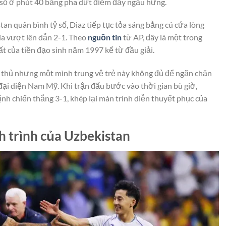
 số ở phút 40 bằng pha dứt điểm đầy ngẫu hứng.
an quân bình tỷ số, Diaz tiếp tục tỏa sáng bằng cú cứa lòng
a vượt lên dẫn 2-1. Theo
nguồn tin
từ AP, đây là một trong
t của tiền đạo sinh năm 1997 kể từ đầu giải.
 thủ nhưng một mình trung vệ trẻ này không đủ để ngăn chặn
 đại diện Nam Mỹ. Khi trận đấu bước vào thời gian bù giờ,
h chiến thắng 3-1, khép lại màn trình diễn thuyết phục của
h trình của Uzbekistan