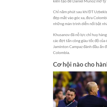
kiến tạo để Daniel Munoz mở tỷ
Chỉ năm phút sau khi ĐT Uzbekist
đẹp mắt vào góc xa, đưa Colombi
những màn trình diễn nổi bật nhấ
Khusanov đã nỗ lực chỉ huy hàng
các đợt tấn công giàu tốc độ của
Jaminton Campaz đánh đầu ấn địn
Colombia.
Cơ hội nào cho hàn