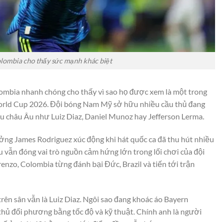
lombia cho thấy sức mạnh khác biệt
ombia nhanh chóng cho thấy vì sao họ được xem là một trong
rld Cup 2026. Đội bóng Nam Mỹ sở hữu nhiều cầu thủ đang
đầu châu Âu như Luiz Diaz, Daniel Munoz hay Jefferson Lerma.
ưởng James Rodriguez xúc động khi hát quốc ca đã thu hút nhiều
ựu vẫn đóng vai trò nguồn cảm hứng lớn trong lối chơi của đội
nzo, Colombia từng đánh bại Đức, Brazil và tiến tới trận
trên sân vẫn là Luiz Diaz. Ngôi sao đang khoác áo Bayern
thủ đối phương bằng tốc độ và kỹ thuật. Chính anh là người