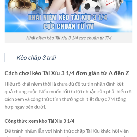
Khái niệm kèo Tài Xỉu 3 1/4 cực chuẩn từ 7M
Kèo chấp 3 trái
Cách chơi kèo Tài Xỉu 3 1/4 đơn giản từ A đến Z
Hiểu rõ khái niệm thôi là chưa đủ để tự tin nhận định kết
quả chung cuộc. Nếu muốn tối ưu lợi nhuận cần phải hiểu rõ
cách xem và công thức tính thưởng chi tiết được 7M tổng
hợp ngay bên dưới.
Công thức xem kèo Tài Xỉu 3 1/4
Để tránh nhầm lẫn với hình thức chấp Tài Xỉu khác, hội viên