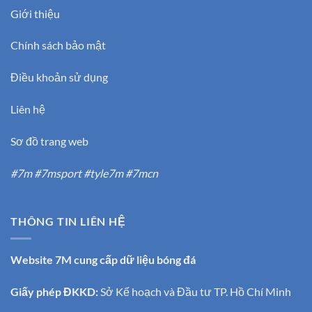
Giới thiệu
Chính sách bảo mật
Điều khoản sử dụng
Liên hệ
Sơ đồ trang web
#7m #7msport #tyle7m #7mcn
THÔNG TIN LIÊN HỆ
Website 7M cung cấp dữ liệu bóng đá
Giấy phép ĐKKD:
Sở Kế hoạch và Đầu tư TP. Hồ Chí Minh