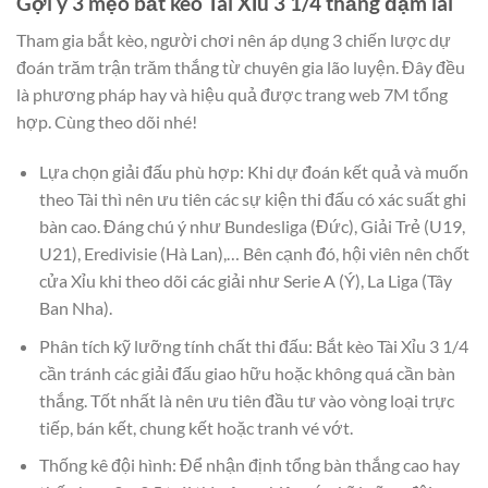
Gợi ý 3 mẹo bắt kèo Tài Xỉu 3 1/4 thắng đậm lãi
Tham gia bắt kèo, người chơi nên áp dụng 3 chiến lược dự
đoán trăm trận trăm thắng từ chuyên gia lão luyện. Đây đều
là phương pháp hay và hiệu quả được trang web 7M tổng
hợp. Cùng theo dõi nhé!
Lựa chọn giải đấu phù hợp: Khi dự đoán kết quả và muốn
theo Tài thì nên ưu tiên các sự kiện thi đấu có xác suất ghi
bàn cao. Đáng chú ý như Bundesliga (Đức), Giải Trẻ (U19,
U21), Eredivisie (Hà Lan),… Bên cạnh đó, hội viên nên chốt
cửa Xỉu khi theo dõi các giải như Serie A (Ý), La Liga (Tây
Ban Nha).
Phân tích kỹ lưỡng tính chất thi đấu: Bắt kèo Tài Xỉu 3 1/4
cần tránh các giải đấu giao hữu hoặc không quá cần bàn
thắng. Tốt nhất là nên ưu tiên đầu tư vào vòng loại trực
tiếp, bán kết, chung kết hoặc tranh vé vớt.
Thống kê đội hình: Để nhận định tổng bàn thắng cao hay