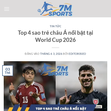
Bỏ
qua
nội
dung
TIN TỨC
Top 4 sao trẻ châu Á nổi bật tại
World Cup 2026
ĐĂNG VÀO
THÁNG 6 3, 2026
BỞI
EDITOR0SEO
03
Th6