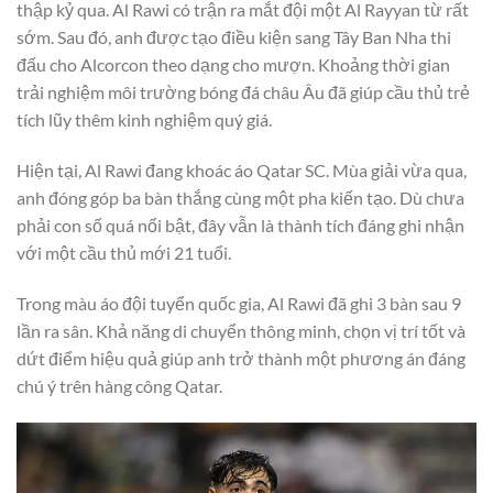
thập kỷ qua. Al Rawi có trận ra mắt đội một Al Rayyan từ rất
sớm. Sau đó, anh được tạo điều kiện sang Tây Ban Nha thi
đấu cho Alcorcon theo dạng cho mượn. Khoảng thời gian
trải nghiệm môi trường bóng đá châu Âu đã giúp cầu thủ trẻ
tích lũy thêm kinh nghiệm quý giá.
Hiện tại, Al Rawi đang khoác áo Qatar SC. Mùa giải vừa qua,
anh đóng góp ba bàn thắng cùng một pha kiến tạo. Dù chưa
phải con số quá nổi bật, đây vẫn là thành tích đáng ghi nhận
với một cầu thủ mới 21 tuổi.
Trong màu áo đội tuyển quốc gia, Al Rawi đã ghi 3 bàn sau 9
lần ra sân. Khả năng di chuyển thông minh, chọn vị trí tốt và
dứt điểm hiệu quả giúp anh trở thành một phương án đáng
chú ý trên hàng công Qatar.