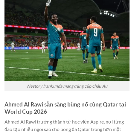
Nestory Irankunda mang đẳng cấp châu Âu
Ahmed Al Rawi sẵn sàng bùng nổ cùng Qatar tại
World Cup 2026
Ahmed Al Rawi trưởng thành từ học viện Aspire, nơi từng
đào tạo nhiều ngôi sao cho bóng đá Qatar trong hơn một